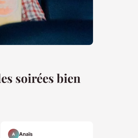
des soirées bien
Anaïs
A