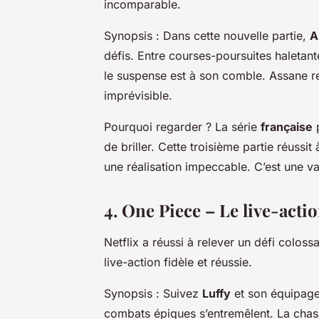
incomparable.
Synopsis :
Dans cette nouvelle partie,
A
défis. Entre courses-poursuites haletan
le suspense est à son comble. Assane res
imprévisible.
Pourquoi regarder ?
La série
française
p
de briller. Cette troisième partie réussi
une réalisation impeccable. C’est une va
4. One Piece – Le live-acti
Netflix a réussi à relever un défi coloss
live-action fidèle et réussie.
Synopsis :
Suivez
Luffy
et son équipage 
combats épiques s’entremêlent. La cha