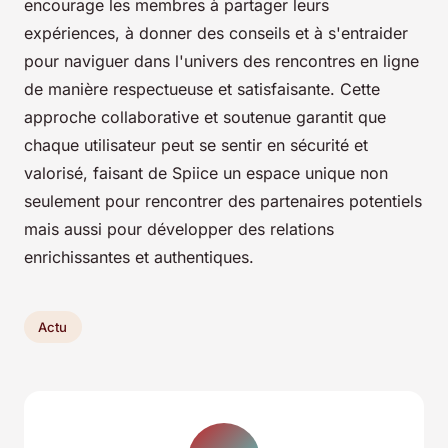
encourage les membres à partager leurs
expériences, à donner des conseils et à s'entraider
pour naviguer dans l'univers des rencontres en ligne
de manière respectueuse et satisfaisante. Cette
approche collaborative et soutenue garantit que
chaque utilisateur peut se sentir en sécurité et
valorisé, faisant de Spiice un espace unique non
seulement pour rencontrer des partenaires potentiels
mais aussi pour développer des relations
enrichissantes et authentiques.
Actu