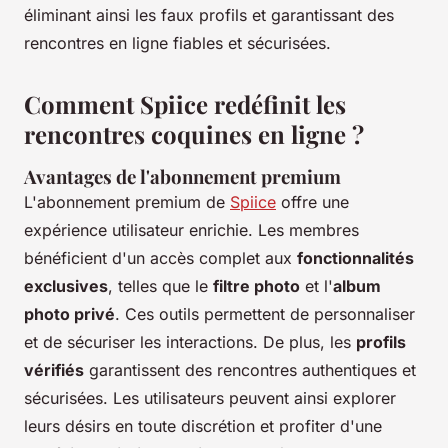
éliminant ainsi les faux profils et garantissant des
rencontres en ligne fiables et sécurisées.
Comment Spiice redéfinit les
rencontres coquines en ligne ?
Avantages de l'abonnement premium
L'abonnement premium de
Spiice
offre une
expérience utilisateur enrichie. Les membres
bénéficient d'un accès complet aux
fonctionnalités
exclusives
, telles que le
filtre photo
et l'
album
photo privé
. Ces outils permettent de personnaliser
et de sécuriser les interactions. De plus, les
profils
vérifiés
garantissent des rencontres authentiques et
sécurisées. Les utilisateurs peuvent ainsi explorer
leurs désirs en toute discrétion et profiter d'une