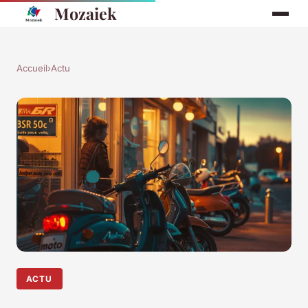
Mozaiek
Accueil
›
Actu
ACTU