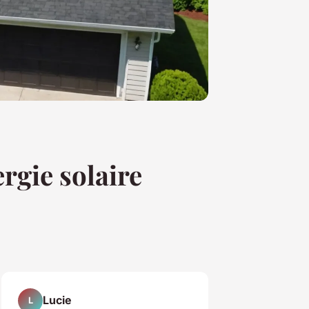
rgie solaire
Lucie
L