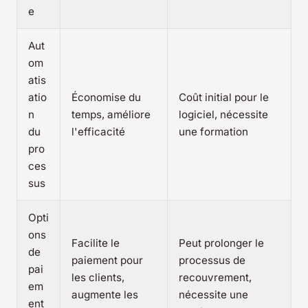
e
Aut
om
atis
atio
Économise du
Coût initial pour le
n
temps, améliore
logiciel, nécessite
du
l'efficacité
une formation
pro
ces
sus
Opti
ons
Facilite le
Peut prolonger le
de
paiement pour
processus de
pai
les clients,
recouvrement,
em
augmente les
nécessite une
ent