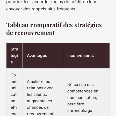
pourriez leur accorder moins de crédit ou leur
envoyer des rappels plus fréquents.
Tableau comparatif des stratégies
de recouvrement
Stra
tégi
Avantages
Inconvénients
e
Co
mm
Améliore les
Nécessite des
uni
relations avec
compétences en
cati
les clients,
communication,
on
augmente les
peut être
effi
chances de
chronophage
cac
recouvrement