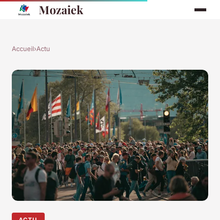
Mozaiek
Accueil
›
Actu
ACTU